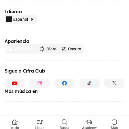
Idioma
Español
Apariencia
Automático
Claro
Oscuro
Sigue a Cifra Club
Más música en
Hecho con
desde Brasil
© 1996 - 2026, el mayor sitio web de educación musical de Latinoamérica
Inicio
Listas
Busca
Academy
Más