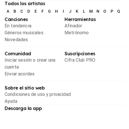
Todos los artistas
A
B
C
D
E
F
G
H
I
J
K
L
M
N
O
P
Q
R
Canciones
Herramientas
En tendencia
Afinador
Géneros musicales
Metrónomo
Novedades
Comunidad
Suscripciones
Iniciar sesión o crear una
Cifra Club PRO
cuenta
Enviar acordes
Sobre el sitio web
Condiciones de uso y privacidad
Ayuda
Descarga la app