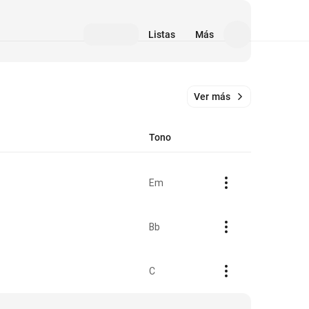
Listas
Más
Ver más
Tono
Em
Bb
C