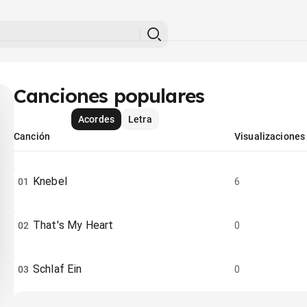
Canciones populares
Acordes
Letra
Canción
Visualizaciones
Knebel
01
6
That's My Heart
02
0
Schlaf Ein
03
0