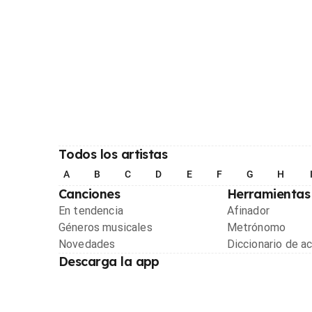
Todos los artistas
A
B
C
D
E
F
G
H
Canciones
Herramientas
En tendencia
Afinador
Géneros musicales
Metrónomo
Novedades
Diccionario de a
Descarga la app