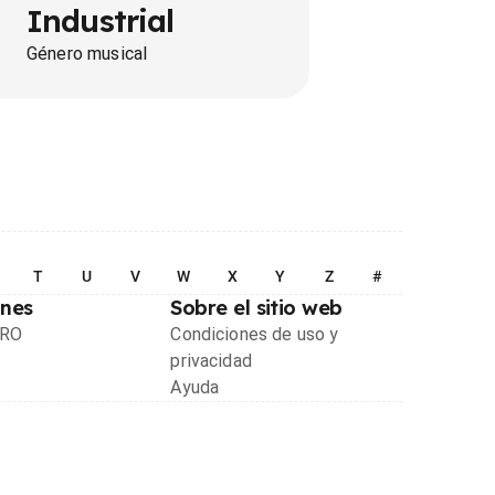
Industrial
Género musical
T
U
V
W
X
Y
Z
#
ones
Sobre el sitio web
PRO
Condiciones de uso y
privacidad
Ayuda