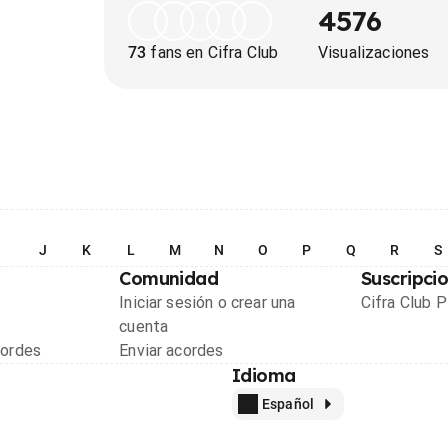
4576
73
fans en Cifra Club
Visualizaciones
I
J
K
L
M
N
O
P
Q
R
S
Comunidad
Suscripci
Iniciar sesión o crear una
Cifra Club 
cuenta
cordes
Enviar acordes
Idioma
Español