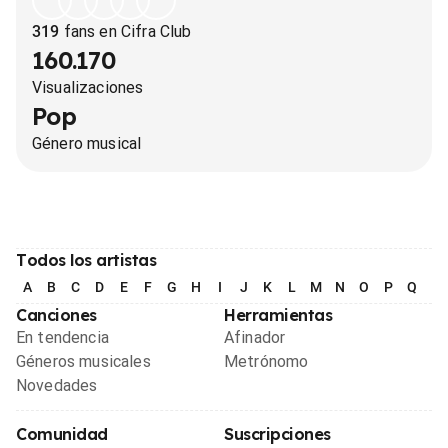
319
fans en Cifra Club
160.170
Visualizaciones
Pop
Género musical
Todos los artistas
A
B
C
D
E
F
G
H
I
J
K
L
M
N
O
P
Q
R
Canciones
Herramientas
En tendencia
Afinador
Géneros musicales
Metrónomo
Novedades
Comunidad
Suscripciones