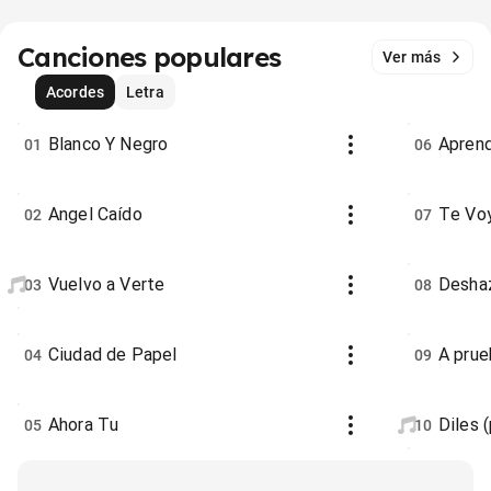
Canciones populares
Ver más
Acordes
Letra
Blanco Y Negro
Apren
01
06
Angel Caído
Te Voy
02
07
Vuelvo a Verte
Desha
03
08
Ciudad de Papel
A prue
04
09
Ahora Tu
Diles 
05
10