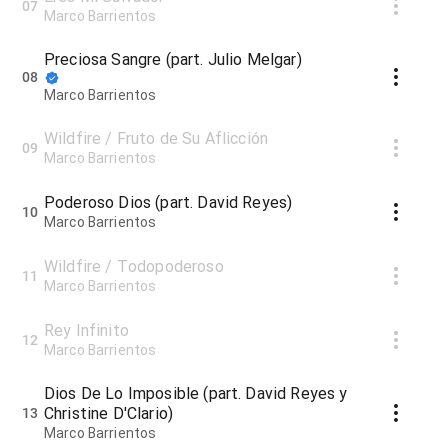
07
Marco Barrientos
Preciosa Sangre (part. Julio Melgar)
08
Marco Barrientos
Wildfire / Fruto de Su Aflicción
09
Marco Barrientos
Poderoso Dios (part. David Reyes)
10
Marco Barrientos
Wildfire / Todopoderoso
11
Marco Barrientos
Rey Infinito
12
Marco Barrientos
Dios De Lo Imposible (part. David Reyes y
Christine D'Clario)
13
Marco Barrientos