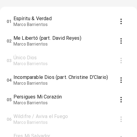
Espíritu & Verdad
01
Marco Barrientos
Me Libertó (part. David Reyes)
02
Marco Barrientos
Único Dios
03
Marco Barrientos
Incomparable Dios (part. Christine D'Clario)
04
Marco Barrientos
Persigues Mi Corazón
05
Marco Barrientos
Wildifre / Aviva el Fuego
06
Marco Barrientos
Eres Mi Salvador