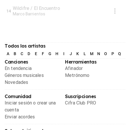
Wildifre / El Encuentro
14
Marco Barrientos
Todos los artistas
A
B
C
D
E
F
G
H
I
J
K
L
M
N
O
P
Q
R
Canciones
Herramientas
En tendencia
Afinador
Géneros musicales
Metrónomo
Novedades
Comunidad
Suscripciones
Iniciar sesión o crear una
Cifra Club PRO
cuenta
Enviar acordes