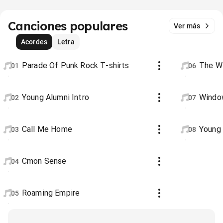
Canciones populares
Ver más
Acordes
Letra
Parade Of Punk Rock T-shirts
The W
01
06
Young Alumni Intro
Windo
02
07
Call Me Home
Young 
03
08
Cmon Sense
04
Roaming Empire
05