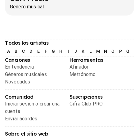
Género musical
Todos los artistas
A
B
C
D
E
F
G
H
I
J
K
L
M
N
O
P
Q
R
Canciones
Herramientas
En tendencia
Afinador
Géneros musicales
Metrónomo
Novedades
Comunidad
Suscripciones
Iniciar sesión o crear una
Cifra Club PRO
cuenta
Enviar acordes
Sobre el sitio web