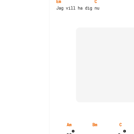
Em
C
Jag vill ha dig nu

Am
Bm
C