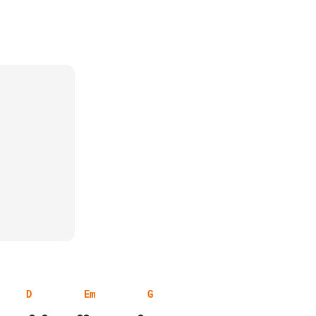
D
Em
G