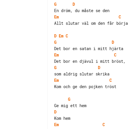
G
D
Em
C
Allt slutar väl om den får börja 
D
Em
C
G
D
Em
C
G
D
Em
C
Kom och ge den pojken tröst

G
D
Em
C