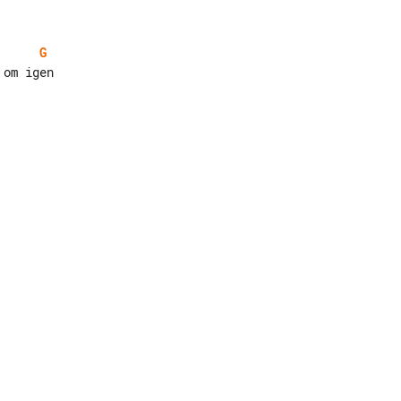
G
om igen
