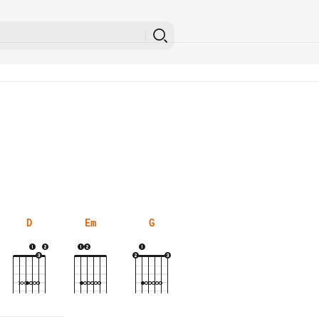
D
Em
G