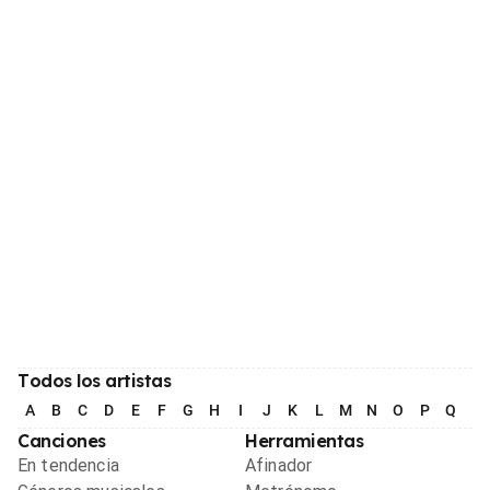
Todos los artistas
A
B
C
D
E
F
G
H
I
J
K
L
M
N
O
P
Q
R
Canciones
Herramientas
En tendencia
Afinador