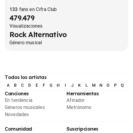
133
fans en Cifra Club
479.479
Visualizaciones
Rock Alternativo
Género musical
Todos los artistas
A
B
C
D
E
F
G
H
I
J
K
L
M
N
O
P
Q
R
Canciones
Herramientas
En tendencia
Afinador
Géneros musicales
Metrónomo
Novedades
Comunidad
Suscripciones