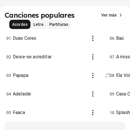
Canciones populares
Ver más
Acordes
Letra
Partituras
Duas Cores
Baú
01
06
Deixe-se acreditar
A mis
02
07
Papapa
Ela Vo
03
08
Adelaide
Casa C
04
09
Faaca
Splash
05
10