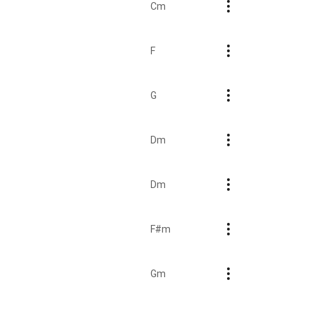
Cm
F
G
Dm
Dm
F#m
Gm