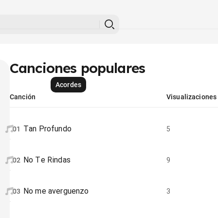
Canciones populares
Acordes
Canción
Visualizaciones
Tan Profundo
01
5
No Te Rindas
02
9
No me averguenzo
03
3