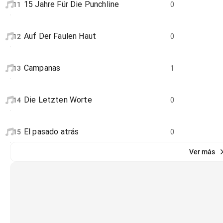
15 Jahre Für Die Punchline
11
0
Auf Der Faulen Haut
12
0
Campanas
13
1
Die Letzten Worte
14
0
El pasado atrás
15
0
Ver más