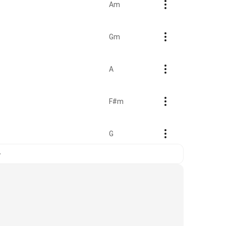
Am
Gm
A
F#m
G