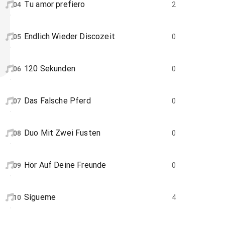
Tu amor prefiero
04
2
Endlich Wieder Discozeit
05
0
120 Sekunden
06
0
Das Falsche Pferd
07
0
Duo Mit Zwei Fusten
08
0
Hör Auf Deine Freunde
09
0
Sígueme
10
4