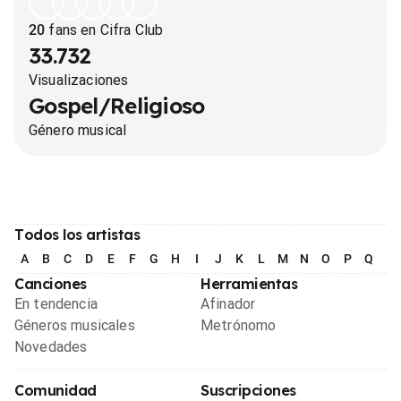
20
fans en Cifra Club
33.732
Visualizaciones
Gospel/Religioso
Género musical
Todos los artistas
A
B
C
D
E
F
G
H
I
J
K
L
M
N
O
P
Q
R
Canciones
Herramientas
En tendencia
Afinador
Géneros musicales
Metrónomo
Novedades
Comunidad
Suscripciones