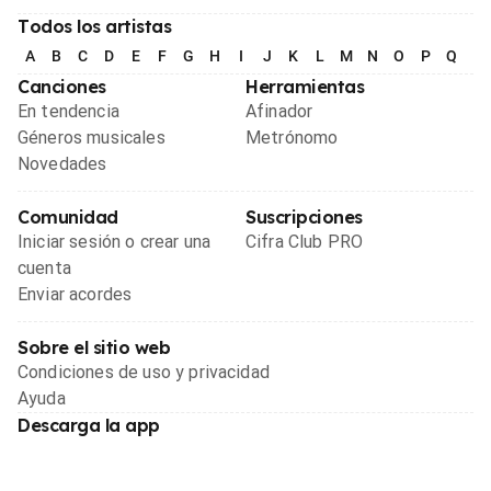
Todos los artistas
A
B
C
D
E
F
G
H
I
J
K
L
M
N
O
P
Q
R
Canciones
Herramientas
En tendencia
Afinador
Géneros musicales
Metrónomo
Novedades
Comunidad
Suscripciones
Iniciar sesión o crear una
Cifra Club PRO
cuenta
Enviar acordes
Sobre el sitio web
Condiciones de uso y privacidad
Ayuda
Descarga la app