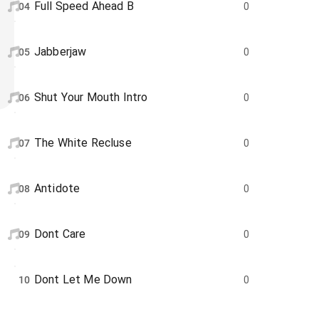
Full Speed Ahead B
04
0
Jabberjaw
05
0
Shut Your Mouth Intro
06
0
The White Recluse
07
0
Antidote
08
0
Dont Care
09
0
Dont Let Me Down
10
0