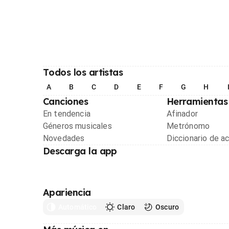
Todos los artistas
A
B
C
D
E
F
G
H
Canciones
Herramientas
En tendencia
Afinador
Géneros musicales
Metrónomo
Novedades
Diccionario de a
Descarga la app
Apariencia
Automático
Claro
Oscuro