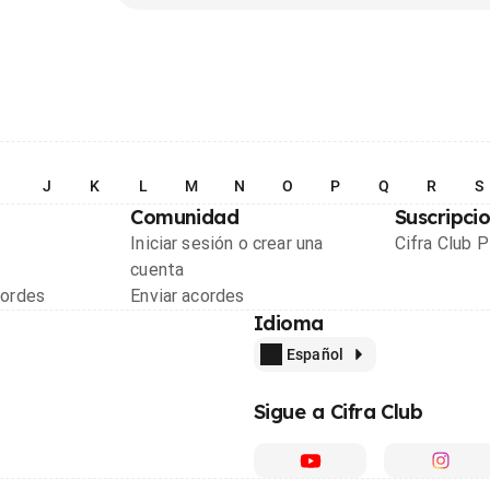
I
J
K
L
M
N
O
P
Q
R
S
Comunidad
Suscripci
Iniciar sesión o crear una
Cifra Club 
cuenta
cordes
Enviar acordes
Idioma
Español
Sigue a Cifra Club