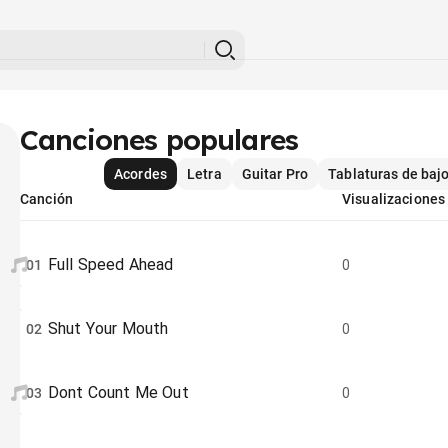
Canciones populares
Acordes
Letra
Guitar Pro
Tablaturas de baj
Canción
Visualizaciones
Full Speed Ahead
01
0
Shut Your Mouth
02
0
Dont Count Me Out
03
0