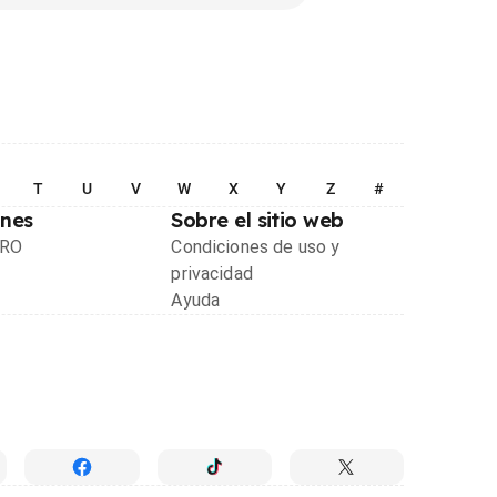
T
U
V
W
X
Y
Z
#
ones
Sobre el sitio web
PRO
Condiciones de uso y
privacidad
Ayuda