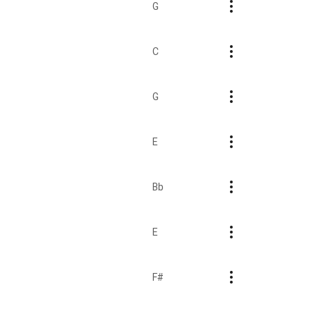
G
C
G
E
Bb
E
F#