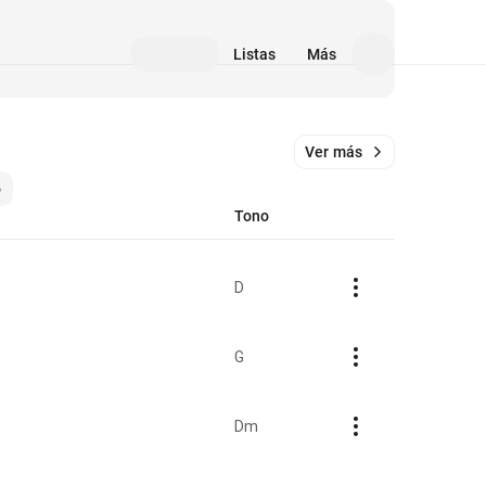
Listas
Más
Ver más
o
Tono
D
G
Dm