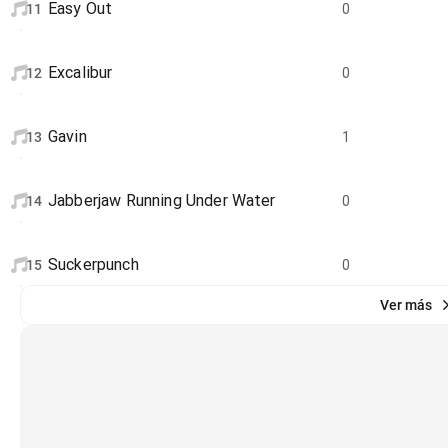
Easy Out
11
0
Excalibur
12
0
Gavin
13
1
Jabberjaw Running Under Water
14
0
Suckerpunch
15
0
Ver más