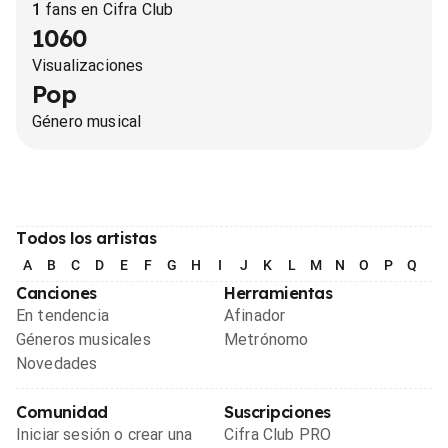
1
fans en Cifra Club
1060
Visualizaciones
Pop
Género musical
Todos los artistas
A
B
C
D
E
F
G
H
I
J
K
L
M
N
O
P
Q
R
Canciones
Herramientas
En tendencia
Afinador
Géneros musicales
Metrónomo
Novedades
Comunidad
Suscripciones
Iniciar sesión o crear una
Cifra Club PRO