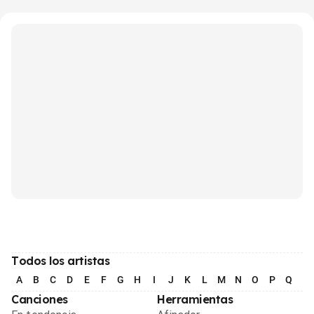
Todos los artistas
A
B
C
D
E
F
G
H
I
J
K
L
M
N
O
P
Q
R
Canciones
Herramientas