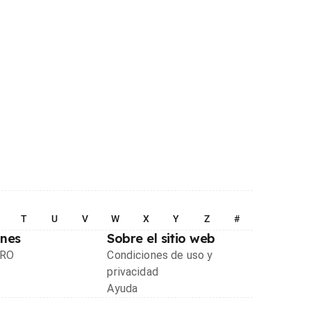
T
U
V
W
X
Y
Z
#
ones
Sobre el sitio web
PRO
Condiciones de uso y
privacidad
Ayuda