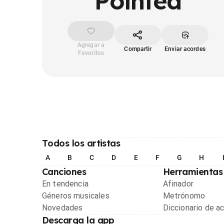
Pointed
Agregar a
Compartir
Enviar acordes
Favoritos
Todos los artistas
A
B
C
D
E
F
G
H
Canciones
Herramientas
En tendencia
Afinador
Géneros musicales
Metrónomo
Novedades
Diccionario de a
Descarga la app