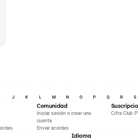
I
J
K
L
M
N
O
P
Q
R
S
Comunidad
Suscripci
Iniciar sesión o crear una
Cifra Club 
cuenta
cordes
Enviar acordes
Idioma