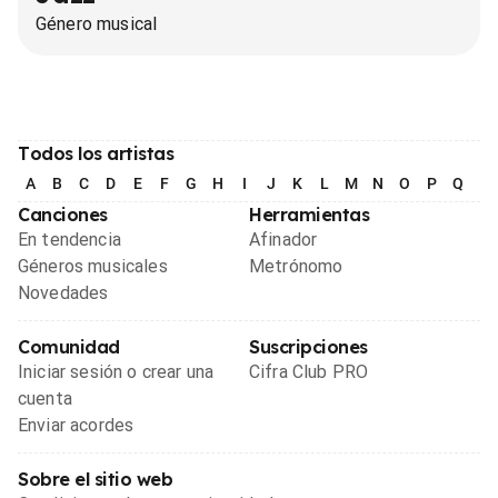
Género musical
Todos los artistas
A
B
C
D
E
F
G
H
I
J
K
L
M
N
O
P
Q
R
Canciones
Herramientas
En tendencia
Afinador
Géneros musicales
Metrónomo
Novedades
Comunidad
Suscripciones
Iniciar sesión o crear una
Cifra Club PRO
cuenta
Enviar acordes
Sobre el sitio web