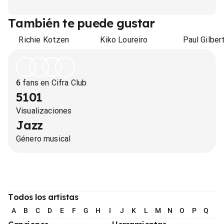
También te puede gustar
Richie Kotzen
Kiko Loureiro
Paul Gilber
6
fans en Cifra Club
5101
Visualizaciones
Jazz
Género musical
Todos los artistas
A
B
C
D
E
F
G
H
I
J
K
L
M
N
O
P
Q
R