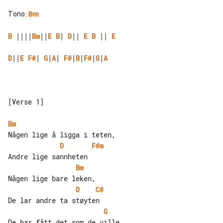
Tono
:
Bm
B
 ||||
Bm
||
E
B
| 
D
|| 
E
B
 || 
E
D
||
E
F#
| 
G
|
A
| 
F#
|
B
|
F#
|
G
|
A
[Verse 1]

Bm
D
F#m
Bm
D
C#
G