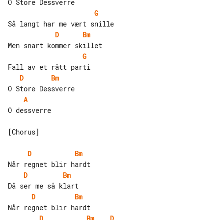
G
D
Bm
G
D
Bm
A
O dessverre

[Chorus]

D
Bm
D
Bm
D
Bm
D
Bm
D