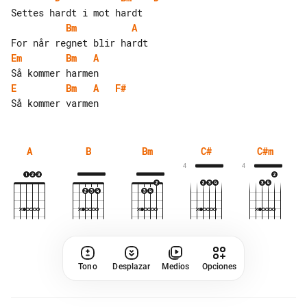
Bm
A
Em
Bm
A
E
Bm
A
F#
A
B
Bm
C#
C#m
4
4
Tono
Desplazar
Medios
Opciones