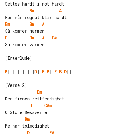
Bm
A
Em
Bm
A
E
Bm
A
F#
Så kommer varmen

[Interlude]

B
| | | | | |
D
| 
E
B
| 
E
B
|
D
||

Bm
D
C#m
Bm
D
F#