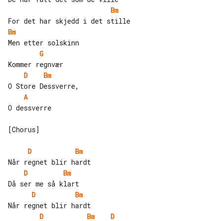
Bm
Bm
G
D
Bm
A
O dessverre

[Chorus]

D
Bm
D
Bm
D
Bm
D
Bm
D