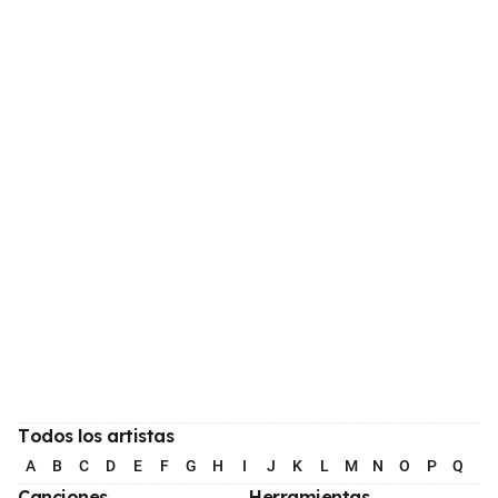
Todos los artistas
A
B
C
D
E
F
G
H
I
J
K
L
M
N
O
P
Q
R
Canciones
Herramientas