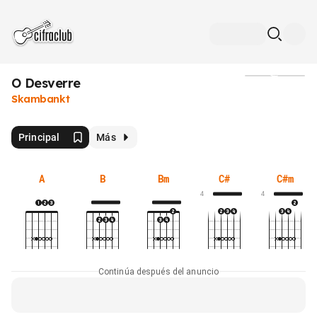
O Desverre
Medios
Skambankt
Principal
Más
A
B
Bm
C#
C#m
4
4
Continúa después del anuncio