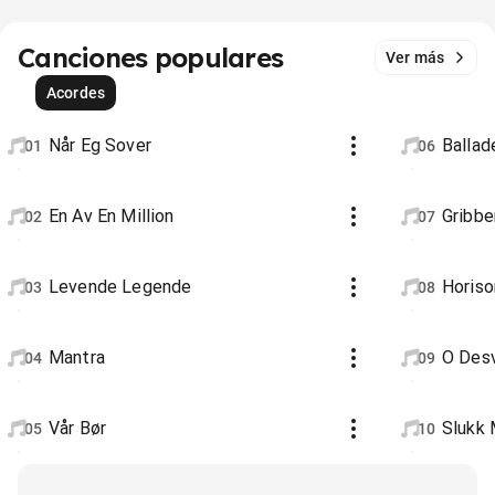
Canciones populares
Ver más
Acordes
Når Eg Sover
Balla
01
06
En Av En Million
Gribbe
02
07
Levende Legende
Horiso
03
08
Mantra
O Des
04
09
Vår Bør
Slukk 
05
10