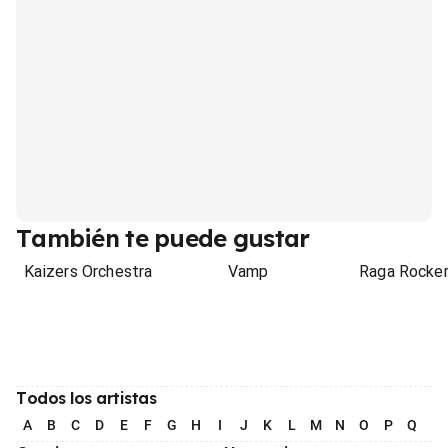
También te puede gustar
Kaizers Orchestra
Vamp
Raga Rocke
Todos los artistas
A
B
C
D
E
F
G
H
I
J
K
L
M
N
O
P
Q
R