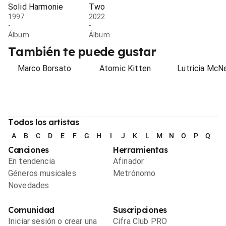
Solid Harmonie
Two
1997
2022
•
•
Álbum
Álbum
También te puede gustar
Marco Borsato
Atomic Kitten
Lutricia McN
Todos los artistas
A
B
C
D
E
F
G
H
I
J
K
L
M
N
O
P
Q
R
Canciones
Herramientas
En tendencia
Afinador
Géneros musicales
Metrónomo
Novedades
Comunidad
Suscripciones
Iniciar sesión o crear una
Cifra Club PRO