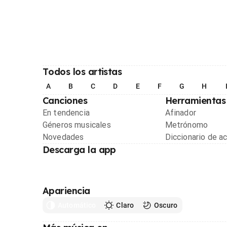
Todos los artistas
A
B
C
D
E
F
G
H
Canciones
Herramientas
En tendencia
Afinador
Géneros musicales
Metrónomo
Novedades
Diccionario de a
Descarga la app
Apariencia
Automático
Claro
Oscuro