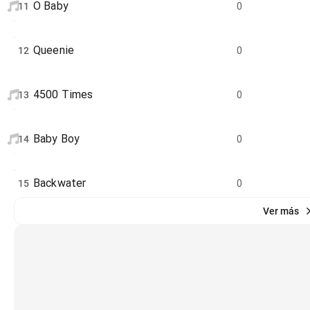
O Baby
11
0
Queenie
12
0
4500 Times
13
0
Baby Boy
14
0
Backwater
15
0
Ver más