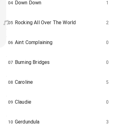
Down Down
04
1
Rocking All Over The World
05
2
Aint Complaining
06
0
Burning Bridges
07
0
Caroline
08
5
Claudie
09
0
Gerdundula
10
3