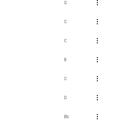
G
C
C
B
C
D
Bb