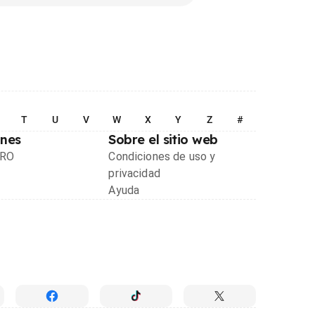
T
U
V
W
X
Y
Z
#
ones
Sobre el sitio web
PRO
Condiciones de uso y
privacidad
Ayuda