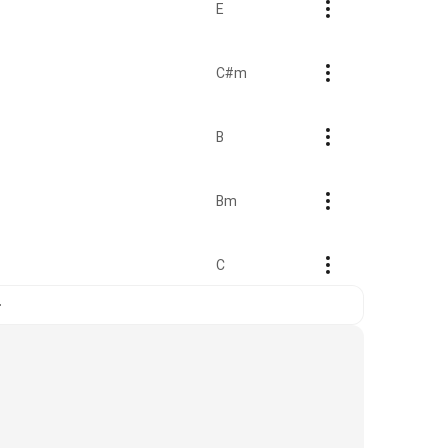
E
C#m
B
Bm
C