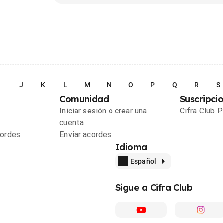
I
J
K
L
M
N
O
P
Q
R
S
Comunidad
Suscripci
Iniciar sesión o crear una
Cifra Club 
cuenta
cordes
Enviar acordes
Idioma
Español
Sigue a Cifra Club