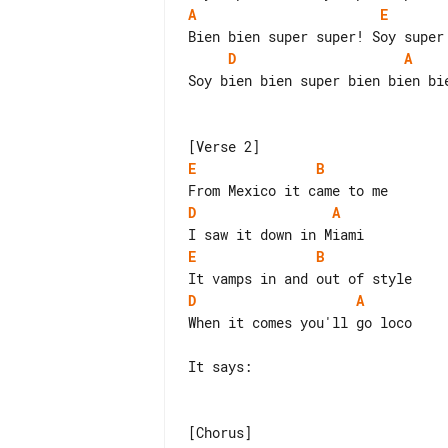
A
E
D
A
Soy bien bien super bien bien bie
E
B
D
A
E
B
D
A
When it comes you'll go loco

It says:
