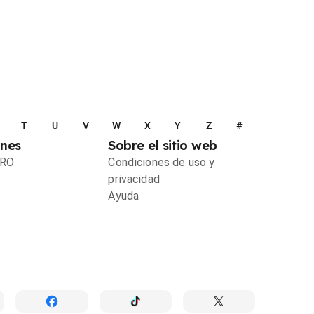
T
U
V
W
X
Y
Z
#
ones
Sobre el sitio web
PRO
Condiciones de uso y
privacidad
Ayuda