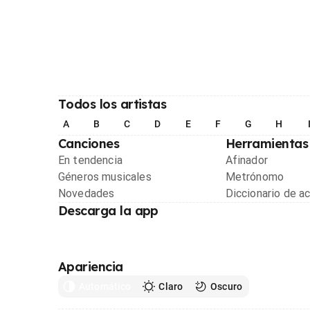
Todos los artistas
A
B
C
D
E
F
G
H
Canciones
Herramientas
En tendencia
Afinador
Géneros musicales
Metrónomo
Novedades
Diccionario de a
Descarga la app
Apariencia
Automático
Claro
Oscuro