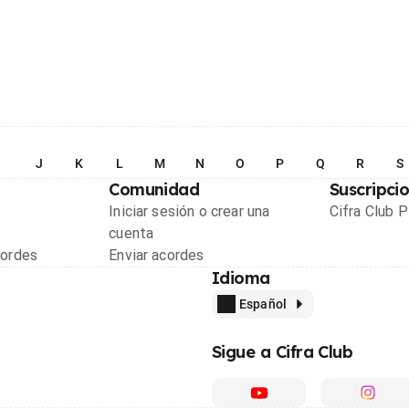
I
J
K
L
M
N
O
P
Q
R
S
Comunidad
Suscripci
Iniciar sesión o crear una
Cifra Club 
cuenta
cordes
Enviar acordes
Idioma
Español
Sigue a Cifra Club