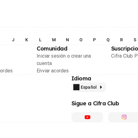
I
J
K
L
M
N
O
P
Q
R
S
Comunidad
Suscripci
Iniciar sesión o crear una
Cifra Club 
cuenta
cordes
Enviar acordes
Idioma
Español
Sigue a Cifra Club