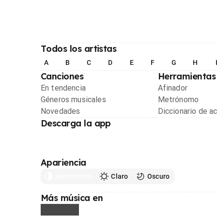
Todos los artistas
A
B
C
D
E
F
G
H
Canciones
Herramientas
En tendencia
Afinador
Géneros musicales
Metrónomo
Novedades
Diccionario de a
Descarga la app
Apariencia
Automático
Claro
Oscuro
Más música en