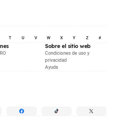
T
U
V
W
X
Y
Z
#
ones
Sobre el sitio web
PRO
Condiciones de uso y
privacidad
Ayuda