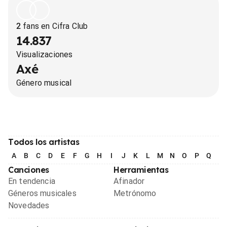
2
fans en Cifra Club
14.837
Visualizaciones
Axé
Género musical
Todos los artistas
A
B
C
D
E
F
G
H
I
J
K
L
M
N
O
P
Q
R
Canciones
Herramientas
En tendencia
Afinador
Géneros musicales
Metrónomo
Novedades