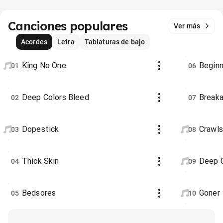
Canciones populares
Ver más
Acordes
Letra
Tablaturas de bajo
King No One
Beginn
01
06
Deep Colors Bleed
Breaka
02
07
Dopestick
Crawl
03
08
Thick Skin
Deep C
04
09
Bedsores
Goner
05
10