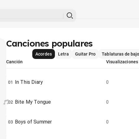
Canciones populares
Acordes
Letra
Guitar Pro
Tablaturas de baj
Canción
Visualizaciones
In This Diary
01
0
Bite My Tongue
02
0
Boys of Summer
03
0