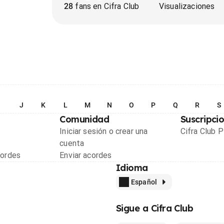
28
fans en Cifra Club
Visualizaciones
I
J
K
L
M
N
O
P
Q
R
S
Comunidad
Suscripci
Iniciar sesión o crear una
Cifra Club 
cuenta
cordes
Enviar acordes
Idioma
Español
Sigue a Cifra Club