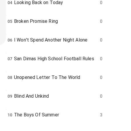
Looking Back on Today
04
0
Broken Promise Ring
05
0
I Won't Spend Another Night Alone
06
0
San Dimas High School Football Rules
07
0
Unopened Letter To The World
08
0
Blind And Unkind
09
0
The Boys Of Summer
10
3