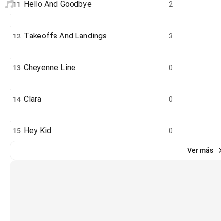
Hello And Goodbye
11
2
Takeoffs And Landings
12
3
Cheyenne Line
13
0
Clara
14
0
Hey Kid
15
0
Ver más