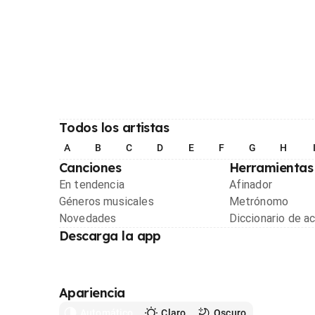
Todos los artistas
A
B
C
D
E
F
G
H
Canciones
Herramientas
En tendencia
Afinador
Géneros musicales
Metrónomo
Novedades
Diccionario de a
Descarga la app
Apariencia
Automático
Claro
Oscuro