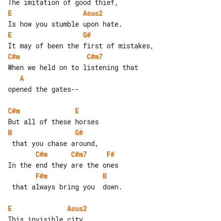
E
Asus2
E
G#
C#m
C#m7
A
opened the gates--

C#m
E
B
G#
C#m
C#m7
F#
F#m
B
 that always bring you  down.

E
Asus2