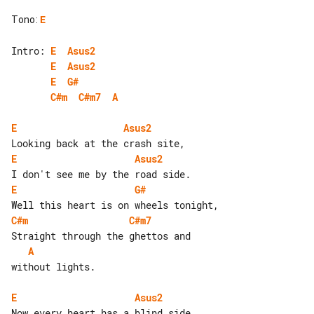
Tono
:
E
Intro: 
E
Asus2
E
Asus2
E
G#
C#m
C#m7
A
E
Asus2
E
Asus2
E
G#
C#m
C#m7
A
without lights.

E
Asus2