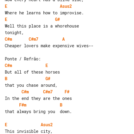
E
Asus2
E
G#
Well this place is a whorehouse 

C#m
C#m7
A
Cheaper lovers make expensive wives--

C#m
E
B
G#
C#m
C#m7
F#
F#m
B
that always bring you  down.

E
Asus2