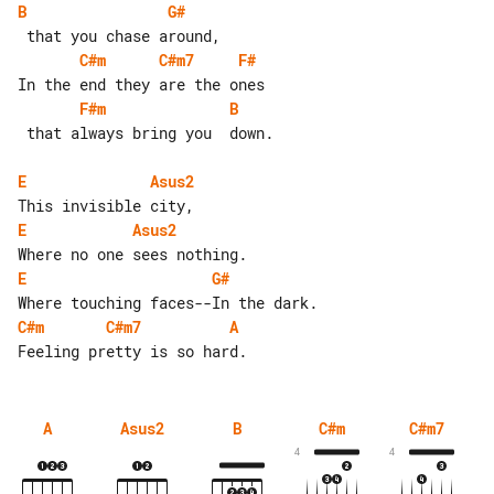
B
G#
C#m
C#m7
F#
F#m
B
 that always bring you  down.

E
Asus2
E
Asus2
E
G#
C#m
C#m7
A
A
Asus2
B
C#m
C#m7
4
4