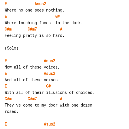
E
Asus2
E
G#
C#m
C#m7
A
Feeling pretty is so hard.

(Solo)

E
Asus2
E
Asus2
E
G#
C#m
C#m7
A
They've come to my door with one dozen 

roses.

E
Asus2