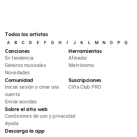
Todos los artistas
A
B
C
D
E
F
G
H
I
J
K
L
M
N
O
P
Q
R
Canciones
Herramientas
En tendencia
Afinador
Géneros musicales
Metrónomo
Novedades
Comunidad
Suscripciones
Iniciar sesión o crear una
Cifra Club PRO
cuenta
Enviar acordes
Sobre el sitio web
Condiciones de uso y privacidad
Ayuda
Descarga la app