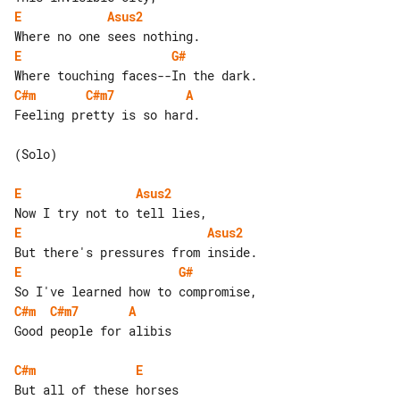
E
Asus2
E
G#
C#m
C#m7
A
Feeling pretty is so hard.

(Solo)

E
Asus2
E
Asus2
E
G#
C#m
C#m7
A
Good people for alibis

C#m
E