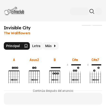
Invisible City
Medios
The Wallflowers
Principal
Letra
Más
A
Asus2
B
C#m
C#m7
4
4
Continúa después del anuncio