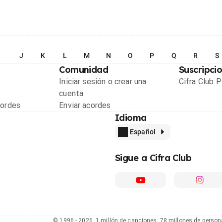
I
J
K
L
M
N
O
P
Q
R
S
Comunidad
Suscripci
Iniciar sesión o crear una
Cifra Club 
cuenta
cordes
Enviar acordes
Idioma
Español
Sigue a Cifra Club
© 1996 - 2026, 1 millón de canciones, 78 millones de person