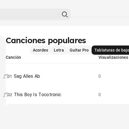
Canciones populares
Acordes
Letra
Guitar Pro
Tablaturas de baj
Canción
Visualizaciones
Sag Alles Ab
01
0
This Boy Is Tocotronic
02
0