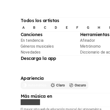
Todos los artistas
A
B
C
D
E
F
G
H
Canciones
Herramientas
En tendencia
Afinador
Géneros musicales
Metrónomo
Novedades
Diccionario de a
Descarga la app
Apariencia
Automático
Claro
Oscuro
Más música en
El mayor sitio web de educación musical de Latinoamérica