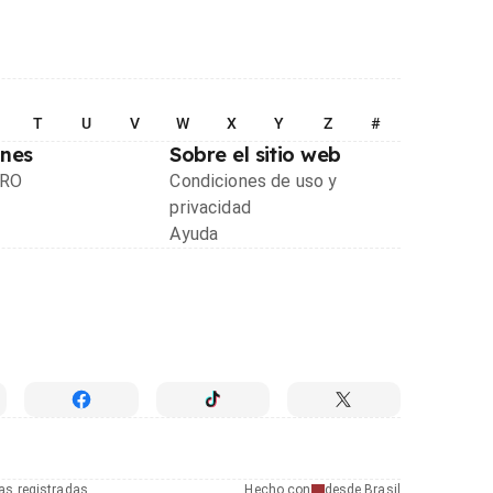
T
U
V
W
X
Y
Z
#
ones
Sobre el sitio web
PRO
Condiciones de uso y
privacidad
Ayuda
as registradas
Hecho con
desde Brasil