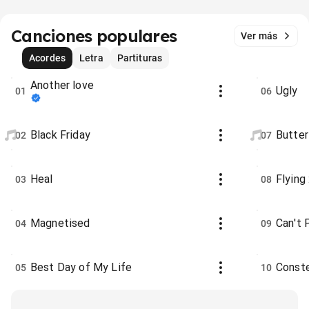
Canciones populares
Ver más
Acordes
Letra
Partituras
Another love
Ugly
01
06
Black Friday
Butter
02
07
Heal
Flying 
03
08
Magnetised
Can't 
04
09
Best Day of My Life
Conste
05
10