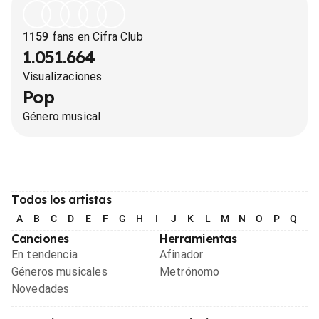
1159
fans en Cifra Club
1.051.664
Visualizaciones
Pop
Género musical
Todos los artistas
A
B
C
D
E
F
G
H
I
J
K
L
M
N
O
P
Q
R
Canciones
Herramientas
En tendencia
Afinador
Géneros musicales
Metrónomo
Novedades