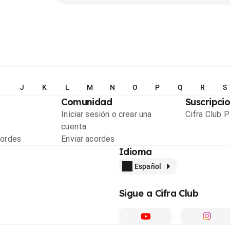
I
J
K
L
M
N
O
P
Q
R
S
Comunidad
Suscripci
Iniciar sesión o crear una
Cifra Club 
cuenta
cordes
Enviar acordes
Idioma
Español
Sigue a Cifra Club