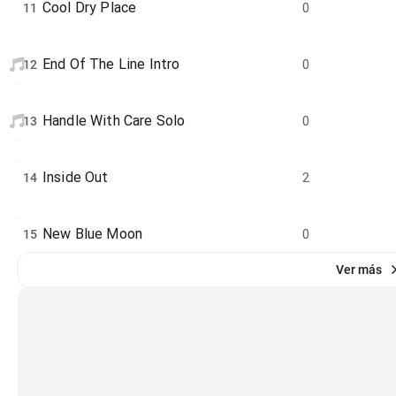
Cool Dry Place
11
0
End Of The Line Intro
12
0
Handle With Care Solo
13
0
Inside Out
14
2
New Blue Moon
15
0
Ver más