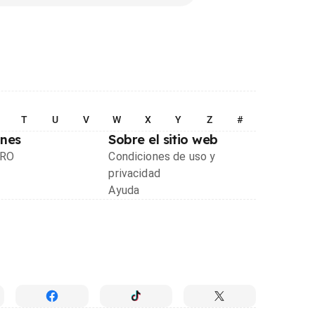
T
U
V
W
X
Y
Z
#
ones
Sobre el sitio web
PRO
Condiciones de uso y
privacidad
Ayuda