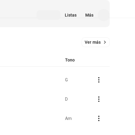
Listas
Más
Ver más
Tono
G
D
Am