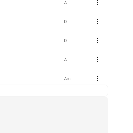
A
D
D
A
Am