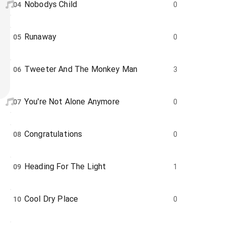
Nobodys Child
04
0
Runaway
05
0
Tweeter And The Monkey Man
06
3
You're Not Alone Anymore
07
0
Congratulations
08
0
Heading For The Light
09
1
Cool Dry Place
10
0