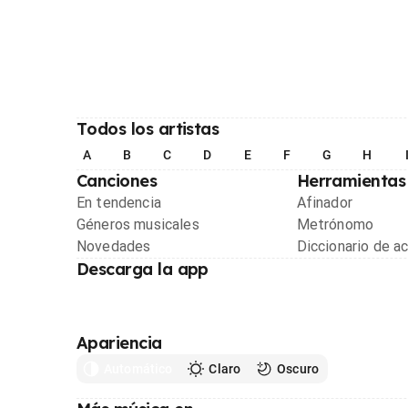
Todos los artistas
A
B
C
D
E
F
G
H
Canciones
Herramientas
En tendencia
Afinador
Géneros musicales
Metrónomo
Novedades
Diccionario de a
Descarga la app
Apariencia
Automático
Claro
Oscuro