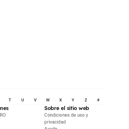
T
U
V
W
X
Y
Z
#
ones
Sobre el sitio web
PRO
Condiciones de uso y
privacidad
Ayuda