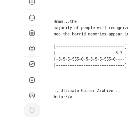
Hmmm...the

majority of people will recogniz
see the horrid memories appear in
[------------------------------]

[--------------------------5-7-]

[-5-5-5-555-0-5-5-5-5-555-0----]

[------------------------------]

:: Ultimate Guitar Archive ::

http://*
