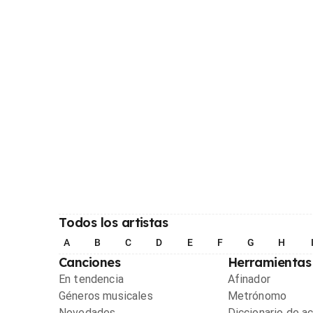
Todos los artistas
A
B
C
D
E
F
G
H
Canciones
Herramientas
En tendencia
Afinador
Géneros musicales
Metrónomo
Novedades
Diccionario de a