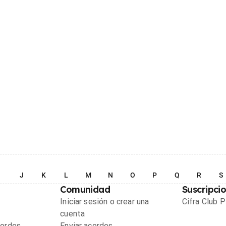
I
J
K
L
M
N
O
P
Q
R
S
Comunidad
Suscripci
Iniciar sesión o crear una
Cifra Club 
cuenta
cordes
Enviar acordes