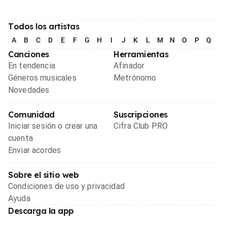
Todos los artistas
A
B
C
D
E
F
G
H
I
J
K
L
M
N
O
P
Q
R
Canciones
Herramientas
En tendencia
Afinador
Géneros musicales
Metrónomo
Novedades
Comunidad
Suscripciones
Iniciar sesión o crear una
Cifra Club PRO
cuenta
Enviar acordes
Sobre el sitio web
Condiciones de uso y privacidad
Ayuda
Descarga la app