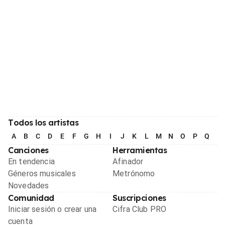
Todos los artistas
A
B
C
D
E
F
G
H
I
J
K
L
M
N
O
P
Q
R
Canciones
Herramientas
En tendencia
Afinador
Géneros musicales
Metrónomo
Novedades
Comunidad
Suscripciones
Iniciar sesión o crear una
Cifra Club PRO
cuenta