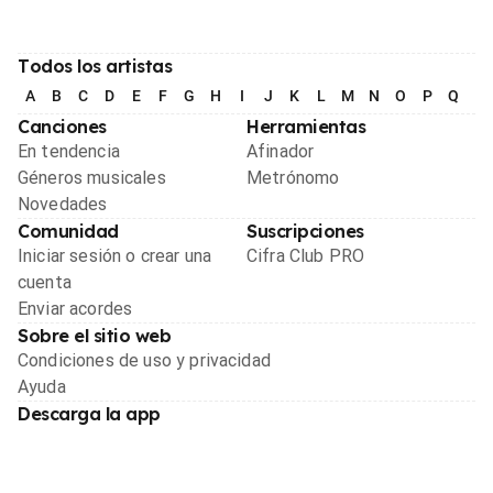
Todos los artistas
A
B
C
D
E
F
G
H
I
J
K
L
M
N
O
P
Q
R
Canciones
Herramientas
En tendencia
Afinador
Géneros musicales
Metrónomo
Novedades
Comunidad
Suscripciones
Iniciar sesión o crear una
Cifra Club PRO
cuenta
Enviar acordes
Sobre el sitio web
Condiciones de uso y privacidad
Ayuda
Descarga la app