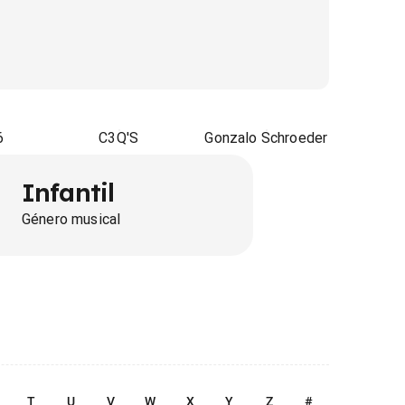
6
C3Q'S
Gonzalo Schroeder
Infantil
Género musical
T
U
V
W
X
Y
Z
#