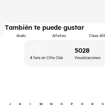
También te puede gustar
Anahí
Alfatres
Clase 40
5028
4
fans en Cifra Club
Visualizaciones
I
J
K
L
M
N
O
P
Q
R
S