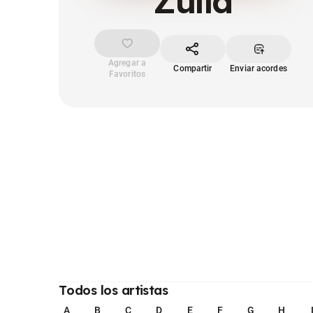
Zulia
Agregar a
Compartir
Enviar acordes
Favoritos
Todos los artistas
A
B
C
D
E
F
G
H