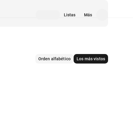
Listas
Más
Orden alfabético
Los más vistos