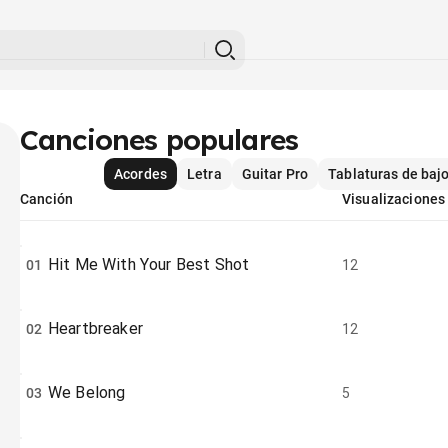
Canciones populares
Acordes
Letra
Guitar Pro
Tablaturas de baj
Canción
Visualizaciones
Hit Me With Your Best Shot
01
12
Heartbreaker
02
12
We Belong
03
5