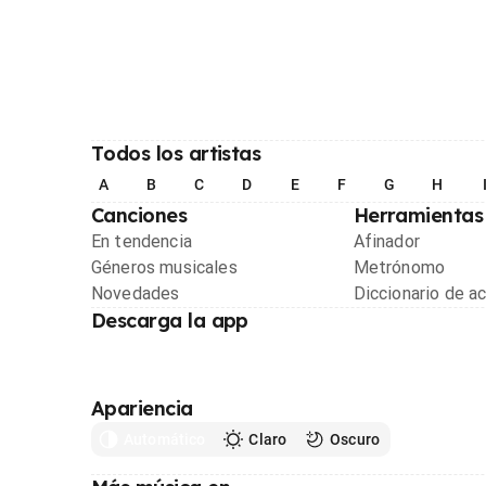
Todos los artistas
A
B
C
D
E
F
G
H
Canciones
Herramientas
En tendencia
Afinador
Géneros musicales
Metrónomo
Novedades
Diccionario de a
Descarga la app
Apariencia
Automático
Claro
Oscuro