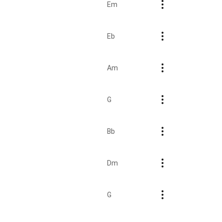
Em
Eb
Am
G
Bb
Dm
G