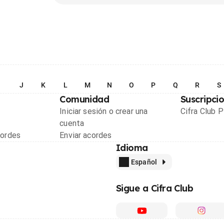
I
J
K
L
M
N
O
P
Q
R
S
Comunidad
Suscripci
Iniciar sesión o crear una
Cifra Club 
cuenta
cordes
Enviar acordes
Idioma
Español
Sigue a Cifra Club