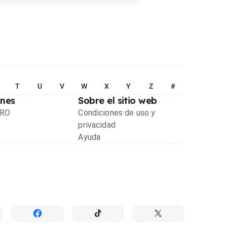
T
U
V
W
X
Y
Z
#
ones
Sobre el sitio web
PRO
Condiciones de uso y
privacidad
Ayuda