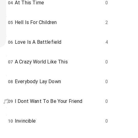
At This Time
04
0
Hell Is For Children
05
2
Love Is A Battlefield
06
4
A Crazy World Like This
07
0
Everybody Lay Down
08
0
I Dont Want To Be Your Friend
09
0
Invincible
10
0