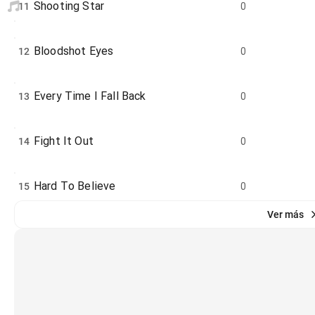
Shooting Star
11
0
Bloodshot Eyes
12
0
Every Time I Fall Back
13
0
Fight It Out
14
0
Hard To Believe
15
0
Ver más