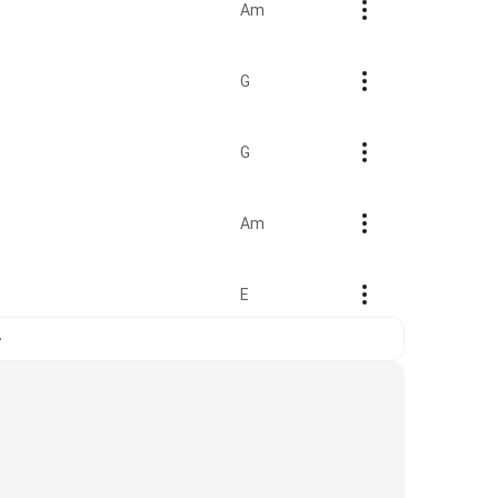
Am
G
G
Am
E