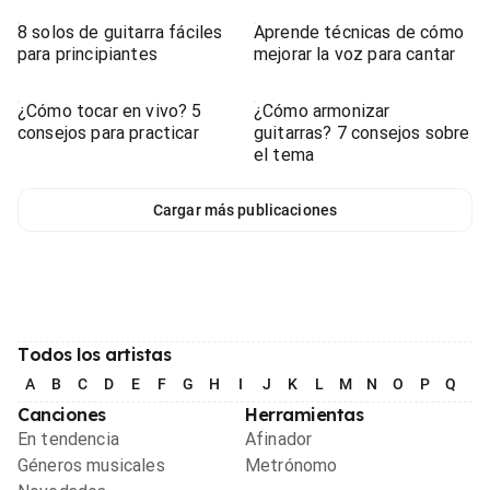
8 solos de guitarra fáciles
Aprende técnicas de cómo
para principiantes
mejorar la voz para cantar
¿Cómo tocar en vivo? 5
¿Cómo armonizar
consejos para practicar
guitarras? 7 consejos sobre
el tema
Cargar más publicaciones
Todos los artistas
A
B
C
D
E
F
G
H
I
J
K
L
M
N
O
P
Q
R
Canciones
Herramientas
En tendencia
Afinador
Géneros musicales
Metrónomo