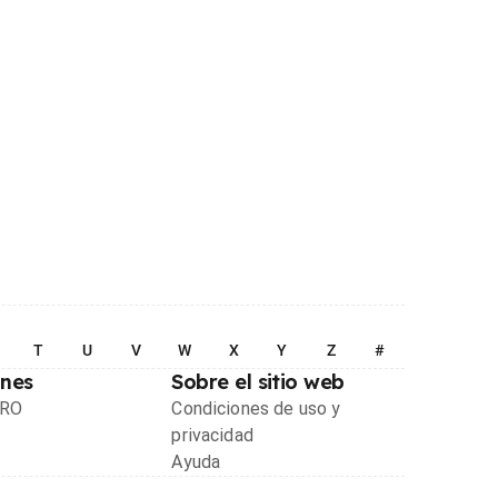
T
U
V
W
X
Y
Z
#
ones
Sobre el sitio web
PRO
Condiciones de uso y
privacidad
Ayuda