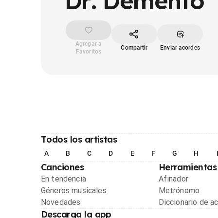
Dr. Demento
Agregar a
Compartir
Enviar acordes
Favoritos
Todos los artistas
A
B
C
D
E
F
G
H
Canciones
Herramientas
En tendencia
Afinador
Géneros musicales
Metrónomo
Novedades
Diccionario de a
Descarga la app