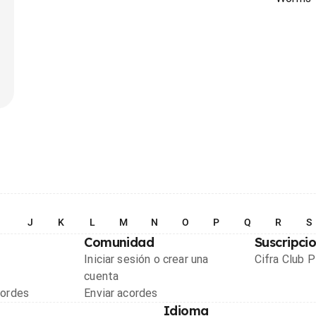
I
J
K
L
M
N
O
P
Q
R
S
Comunidad
Suscripci
Iniciar sesión o crear una
Cifra Club 
cuenta
cordes
Enviar acordes
Idioma