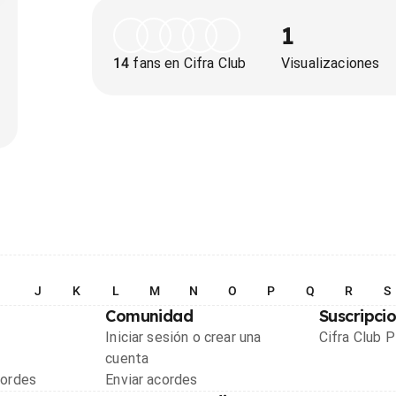
1
14
fans en Cifra Club
Visualizaciones
I
J
K
L
M
N
O
P
Q
R
S
Comunidad
Suscripci
Iniciar sesión o crear una
Cifra Club 
cuenta
cordes
Enviar acordes