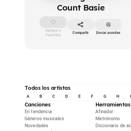
Count Basie
Agregar a
Compartir
Enviar acordes
Favoritos
Todos los artistas
A
B
C
D
E
F
G
H
Canciones
Herramientas
En tendencia
Afinador
Géneros musicales
Metrónomo
Novedades
Diccionario de a