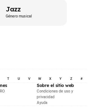
Jazz
Género musical
T
U
V
W
X
Y
Z
#
ones
Sobre el sitio web
PRO
Condiciones de uso y
privacidad
Ayuda