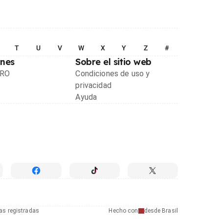
T
U
V
W
X
Y
Z
#
ones
Sobre el sitio web
PRO
Condiciones de uso y
privacidad
Ayuda
as registradas
Hecho con
desde Brasil