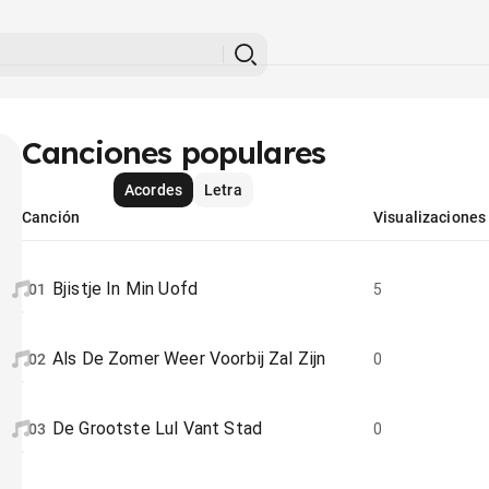
Canciones populares
Acordes
Letra
Canción
Visualizaciones
Bjistje In Min Uofd
01
5
Als De Zomer Weer Voorbij Zal Zijn
02
0
De Grootste Lul Vant Stad
03
0