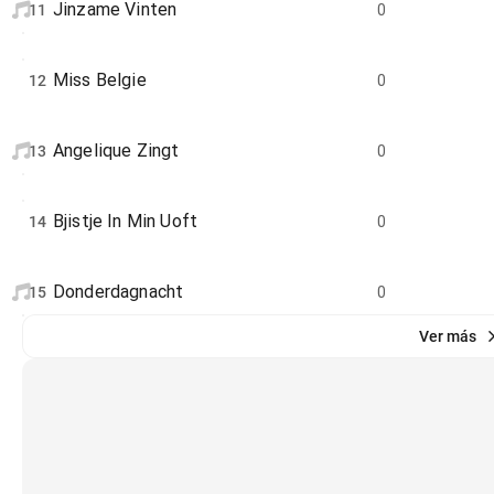
Jinzame Vinten
11
0
Miss Belgie
12
0
Angelique Zingt
13
0
Bjistje In Min Uoft
14
0
Donderdagnacht
15
0
Ver más