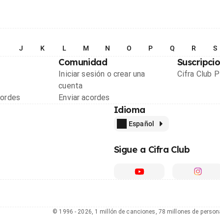
I
J
K
L
M
N
O
P
Q
R
S
Comunidad
Suscripci
Iniciar sesión o crear una
Cifra Club 
cuenta
cordes
Enviar acordes
Idioma
Español
Sigue a Cifra Club
© 1996 - 2026, 1 millón de canciones, 78 millones de person