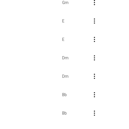
Gm
E
E
Dm
Dm
Bb
Bb