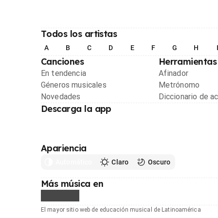
Todos los artistas
A
B
C
D
E
F
G
H
Canciones
Herramientas
En tendencia
Afinador
Géneros musicales
Metrónomo
Novedades
Diccionario de a
Descarga la app
Apariencia
Automático
Claro
Oscuro
Más música en
El mayor sitio web de educación musical de Latinoamérica