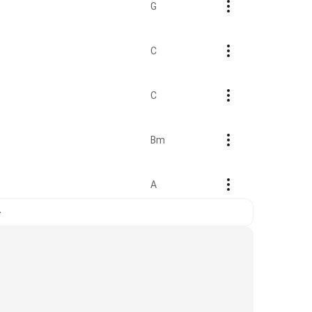
G
C
C
Bm
A