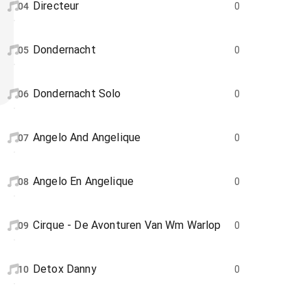
Directeur
04
0
Dondernacht
05
0
Dondernacht Solo
06
0
Angelo And Angelique
07
0
Angelo En Angelique
08
0
Cirque - De Avonturen Van Wm Warlop
09
0
Detox Danny
10
0