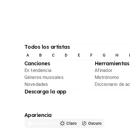
Todos los artistas
A
B
C
D
E
F
G
H
Canciones
Herramientas
En tendencia
Afinador
Géneros musicales
Metrónomo
Novedades
Diccionario de a
Descarga la app
Apariencia
Automático
Claro
Oscuro