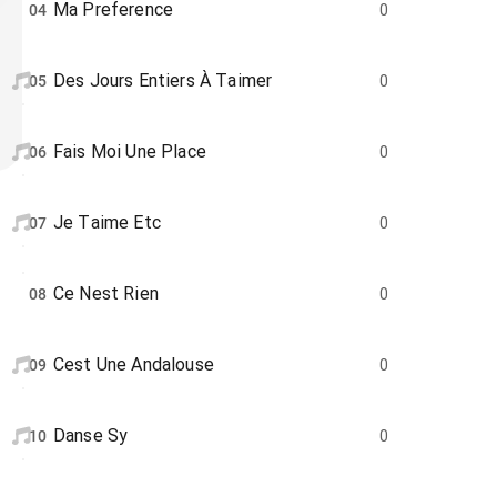
Ma Preference
04
0
Des Jours Entiers À Taimer
05
0
Fais Moi Une Place
06
0
Je Taime Etc
07
0
Ce Nest Rien
08
0
Cest Une Andalouse
09
0
Danse Sy
10
0