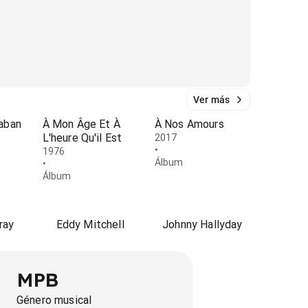
Ver más
aban
À Mon Âge Et À
À Nos Amours
L'heure Qu'il Est
2017
•
1976
Álbum
•
Álbum
ray
Eddy Mitchell
Johnny Hallyday
MPB
Género musical