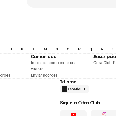
I
J
K
L
M
N
O
P
Q
R
S
Comunidad
Suscripci
Iniciar sesión o crear una
Cifra Club 
cuenta
cordes
Enviar acordes
Idioma
Español
Sigue a Cifra Club