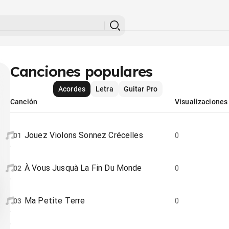
Canciones populares
Acordes
Letra
Guitar Pro
Canción
Visualizaciones
Jouez Violons Sonnez Crécelles
01
0
À Vous Jusquà La Fin Du Monde
02
0
Ma Petite Terre
03
0