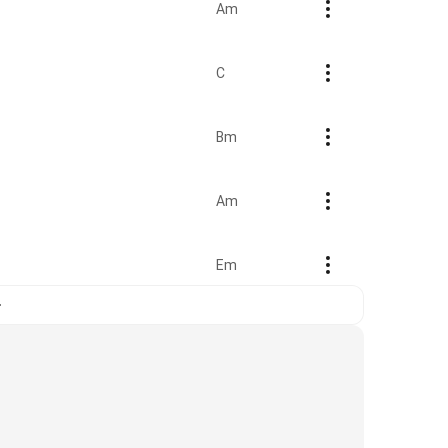
Am
C
Bm
Am
Em