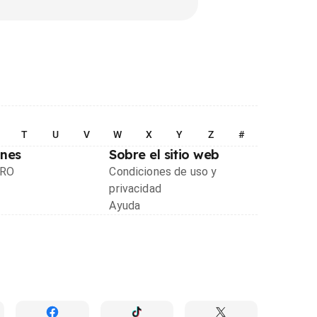
T
U
V
W
X
Y
Z
#
ones
Sobre el sitio web
PRO
Condiciones de uso y
privacidad
Ayuda