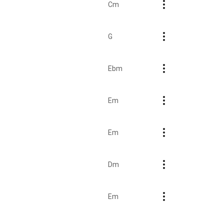
Cm
G
Ebm
Em
Em
Dm
Em