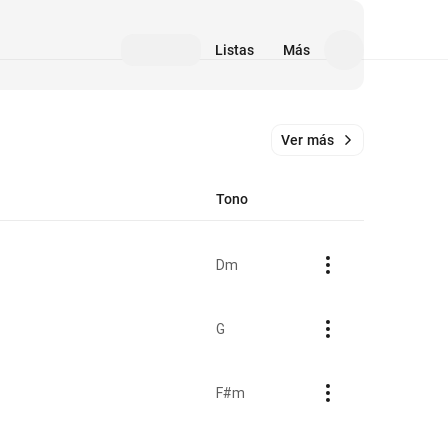
Listas
Más
Ver más
Tono
Dm
G
F#m