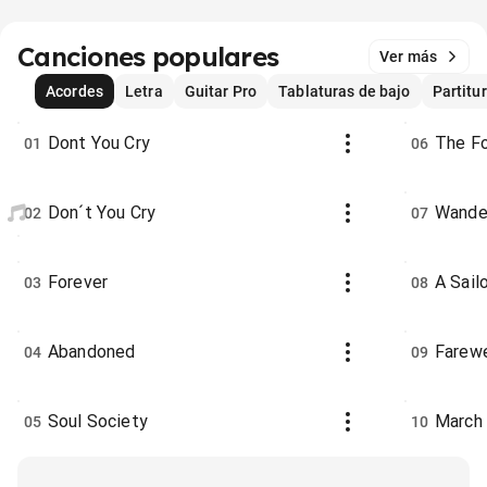
Canciones populares
Ver más
Acordes
Letra
Guitar Pro
Tablaturas de bajo
Partitu
Dont You Cry
The Fo
01
06
Don´t You Cry
Wande
02
07
Forever
A Sail
03
08
Abandoned
Farewe
04
09
Soul Society
March
05
10