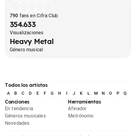
790
fans en Cifra Club
354.633
Visualizaciones
Heavy Metal
Género musical
Todos los artistas
A
B
C
D
E
F
G
H
I
J
K
L
M
N
O
P
Q
R
Canciones
Herramientas
En tendencia
Afinador
Géneros musicales
Metrónomo
Novedades