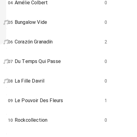
Amélie Colbert
04
0
Bungalow Vide
05
0
Corazón Granadín
06
2
Du Temps Qui Passe
07
0
La Fille Davril
08
0
Le Pouvoir Des Fleurs
09
1
Rockcollection
10
0