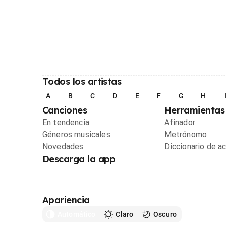
Todos los artistas
A
B
C
D
E
F
G
H
Canciones
Herramientas
En tendencia
Afinador
Géneros musicales
Metrónomo
Novedades
Diccionario de a
Descarga la app
Apariencia
Automático
Claro
Oscuro