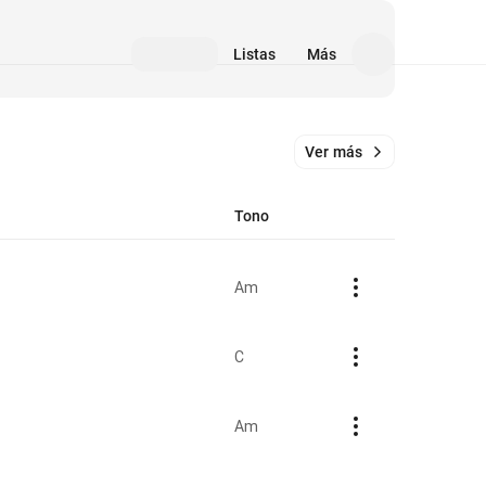
Listas
Más
Ver más
Tono
Am
C
Am