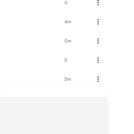
G
Am
Cm
D
Dm