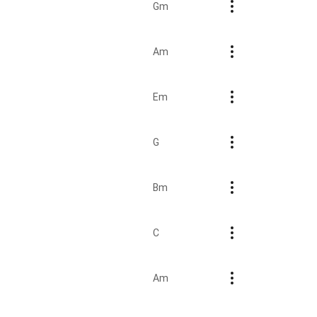
Gm
Am
Em
G
Bm
C
Am