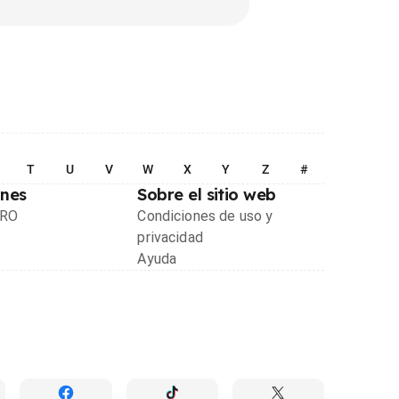
T
U
V
W
X
Y
Z
#
ones
Sobre el sitio web
PRO
Condiciones de uso y
privacidad
Ayuda