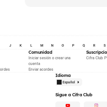
I
J
K
L
M
N
O
P
Q
R
S
Comunidad
Suscripci
Iniciar sesión o crear una
Cifra Club 
cuenta
cordes
Enviar acordes
Idioma
Español
Sigue a Cifra Club