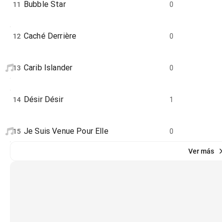
Bubble Star
11
0
Caché Derrière
12
0
Carib Islander
13
0
Désir Désir
14
1
Je Suis Venue Pour Elle
15
0
Ver más