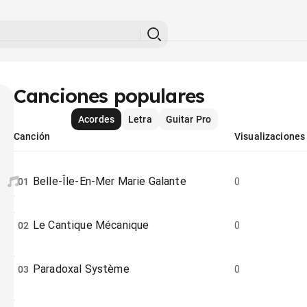
Canciones populares
Acordes
Letra
Guitar Pro
Canción
Visualizaciones
Belle-Île-En-Mer Marie Galante
01
0
Le Cantique Mécanique
02
0
Paradoxal Système
03
0