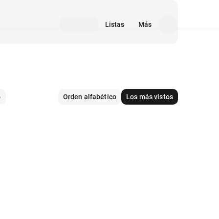
Listas
Más
o
Orden alfabético
Los más vistos