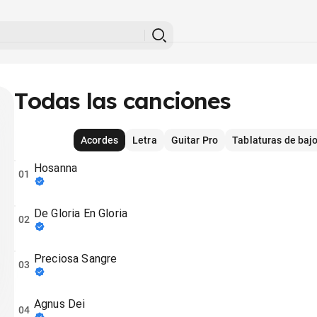
Todas las canciones
Acordes
Letra
Guitar Pro
Tablaturas de baj
Hosanna
01
De Gloria En Gloria
02
Preciosa Sangre
03
Agnus Dei
04