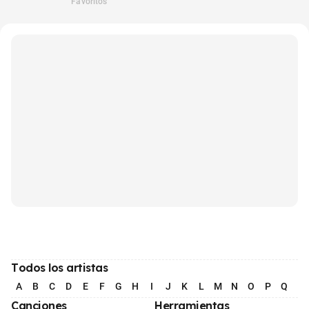
Favoritos
Todos los artistas
A
B
C
D
E
F
G
H
I
J
K
L
M
N
O
P
Q
R
Canciones
Herramientas