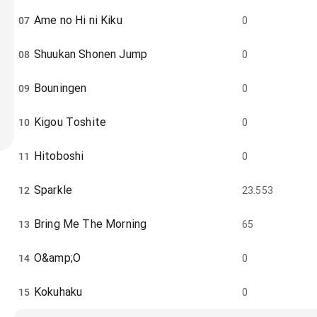
Ame no Hi ni Kiku
07
0
Shuukan Shonen Jump
08
0
Bouningen
09
0
Kigou Toshite
10
0
Hitoboshi
11
0
Sparkle
12
23.553
Bring Me The Morning
13
65
O&amp;O
14
0
Kokuhaku
15
0