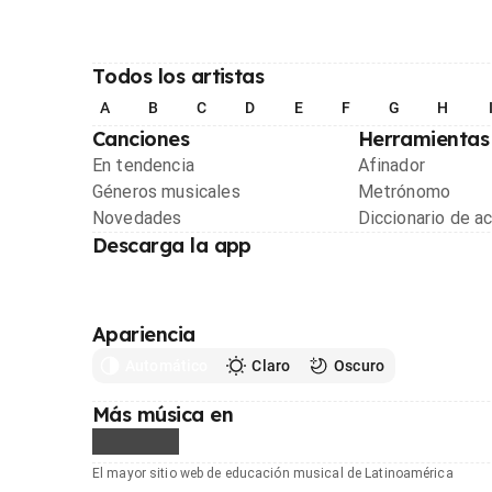
Todos los artistas
A
B
C
D
E
F
G
H
Canciones
Herramientas
En tendencia
Afinador
Géneros musicales
Metrónomo
Novedades
Diccionario de a
Descarga la app
Apariencia
Automático
Claro
Oscuro
Más música en
El mayor sitio web de educación musical de Latinoamérica