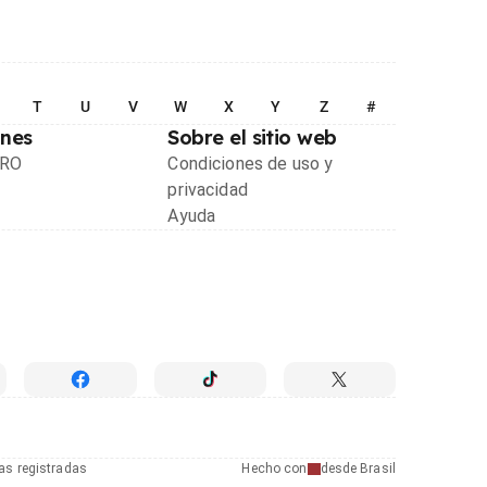
T
U
V
W
X
Y
Z
#
ones
Sobre el sitio web
PRO
Condiciones de uso y
privacidad
Ayuda
as registradas
Hecho con
desde Brasil