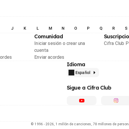
I
J
K
L
M
N
O
P
Q
R
S
Comunidad
Suscripci
Iniciar sesión o crear una
Cifra Club 
cuenta
cordes
Enviar acordes
Idioma
Español
Sigue a Cifra Club
© 1996 - 2026, 1 millón de canciones, 78 millones de person