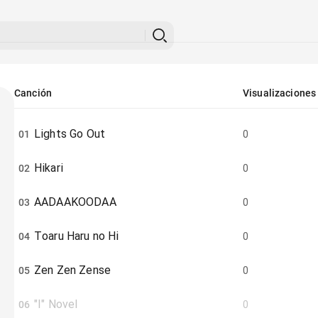
Canción
Visualizaciones
Lights Go Out
01
0
Hikari
02
0
AADAAKOODAA
03
0
Toaru Haru no Hi
04
0
Zen Zen Zense
05
0
"I" Novel
06
0