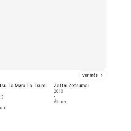
Ver más
tsu To Maru To Tsumi
Zettai Zetsumei
o
2010
•
13
Álbum
bum