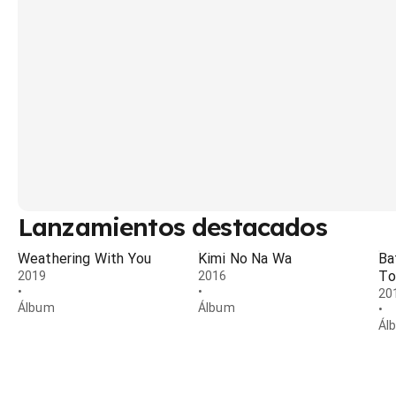
Lanzamientos destacados
Weathering With You
Kimi No Na Wa
Ba
T
2019
2016
•
•
20
Álbum
Álbum
•
Ál