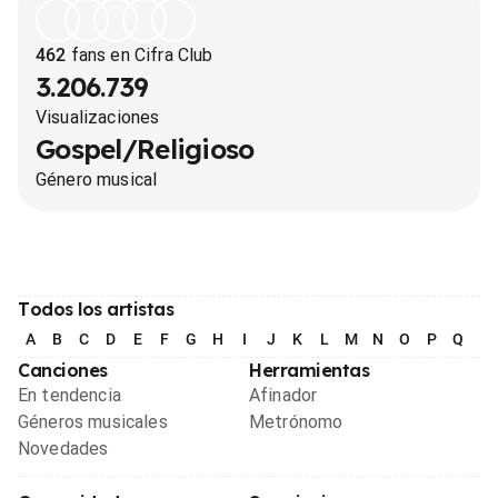
462
fans en Cifra Club
3.206.739
Visualizaciones
Gospel/Religioso
Género musical
Todos los artistas
A
B
C
D
E
F
G
H
I
J
K
L
M
N
O
P
Q
R
Canciones
Herramientas
En tendencia
Afinador
Géneros musicales
Metrónomo
Novedades