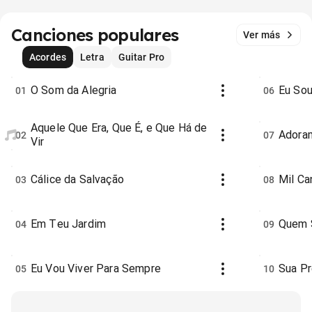
Canciones populares
Ver más
Acordes
Letra
Guitar Pro
O Som da Alegria
Eu So
01
06
Aquele Que Era, Que É, e Que Há de
Adora
02
07
Vir
Cálice da Salvação
Mil Ca
03
08
Em Teu Jardim
Quem 
04
09
Eu Vou Viver Para Sempre
Sua Pr
05
10