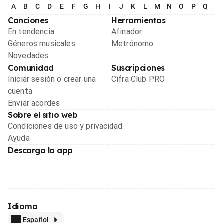
A
B
C
D
E
F
G
H
I
J
K
L
M
N
O
P
Q
R
Canciones
Herramientas
En tendencia
Afinador
Géneros musicales
Metrónomo
Novedades
Comunidad
Suscripciones
Iniciar sesión o crear una
Cifra Club PRO
cuenta
Enviar acordes
Sobre el sitio web
Condiciones de uso y privacidad
Ayuda
Descarga la app
Idioma
Español