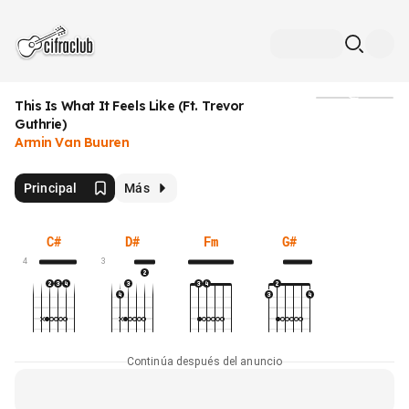
This Is What It Feels Like (Ft. Trevor
Medios
Guthrie)
Armin Van Buuren
Principal
Más
C#
D#
Fm
G#
4
3
Continúa después del anuncio