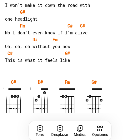
G#
Fm
C#
G#
D#
Fm
C#
G#
C#
D#
Fm
G#
4
3
Tono
Desplazar
Medios
Opciones