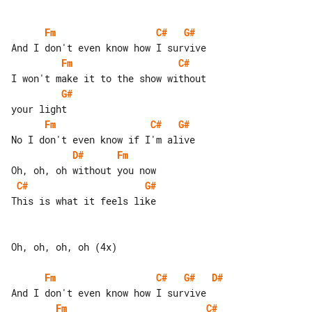
Fm
C#
G#
Fm
C#
G#
Fm
C#
G#
D#
Fm
C#
G#
This is what it feels like

Oh, oh, oh, oh (4x)

Fm
C#
G#
D#
Fm
C#