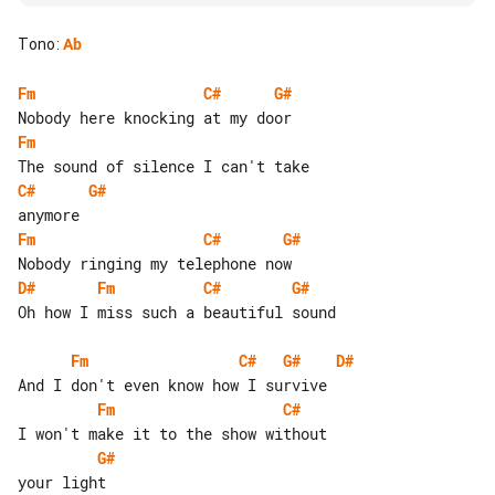
Tono
:
Ab
Fm
C#
G#
Fm
C#
G#
Fm
C#
G#
D#
Fm
C#
G#
Oh how I miss such a beautiful sound

Fm
C#
G#
D#
Fm
C#
G#