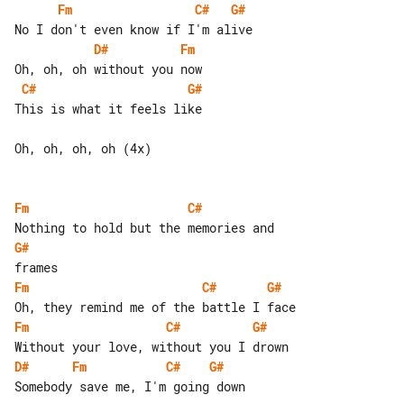
Fm
C#
G#
D#
Fm
C#
G#
This is what it feels like

Oh, oh, oh, oh (4x)

Fm
C#
G#
Fm
C#
G#
Fm
C#
G#
D#
Fm
C#
G#
Somebody save me, I'm going down
