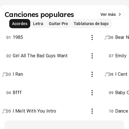
Canciones populares
Ver más
Acordes
Letra
Guitar Pro
Tablaturas de bajo
1985
Bear N
01
06
Girl All The Bad Guys Want
Emily
02
07
I Ran
I Cant
03
08
Bfff
Baby 
04
09
I Melt With You Intro
Dance
05
10