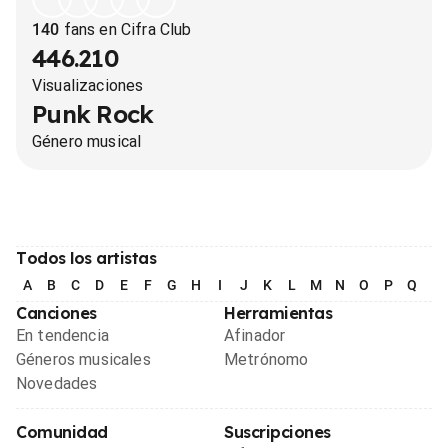
140
fans en Cifra Club
446.210
Visualizaciones
Punk Rock
Género musical
Todos los artistas
A
B
C
D
E
F
G
H
I
J
K
L
M
N
O
P
Q
R
Canciones
Herramientas
En tendencia
Afinador
Géneros musicales
Metrónomo
Novedades
Comunidad
Suscripciones