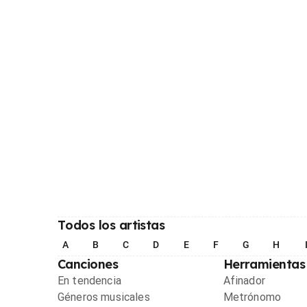
Todos los artistas
A
B
C
D
E
F
G
H
Canciones
Herramientas
En tendencia
Afinador
Géneros musicales
Metrónomo