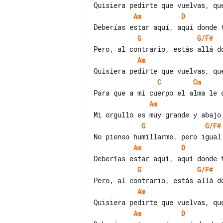
Am
D
G
G/F#
Am
C
Cm
Am
G
G/F#
Am
D
G
G/F#
Am
Am
D