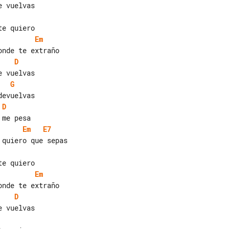
Em
D
G
D
Em
E7
Em
D