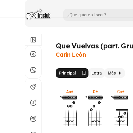
Que Vuelvas (part. Gr
Carín León
Principal
Letra
Más
Am
*
C
*
Cm
*
3
3
3