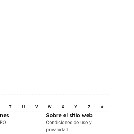
T
U
V
W
X
Y
Z
#
ones
Sobre el sitio web
PRO
Condiciones de uso y
privacidad