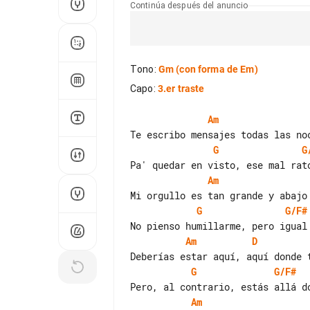
Continúa después del anuncio
Tono
:
Gm
(con forma de Em)
Capo
:
3.er traste
Am
G
G
Am
G
G/F#
Am
D
G
G/F#
Am