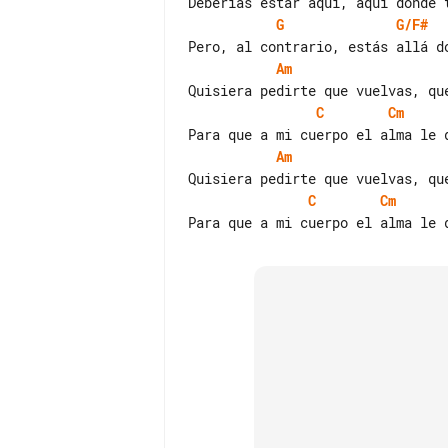
G
G/F#
Am
C
Cm
Am
C
Cm