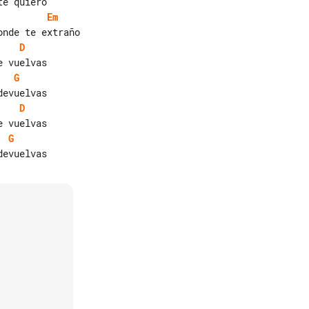
Em
D
G
D
G