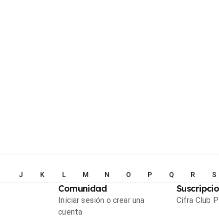
I
J
K
L
M
N
O
P
Q
R
S
Comunidad
Suscripci
Iniciar sesión o crear una
Cifra Club 
cuenta