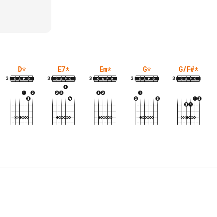
D
*
E7
*
Em
*
G
*
G/F#
*
3
3
3
3
3