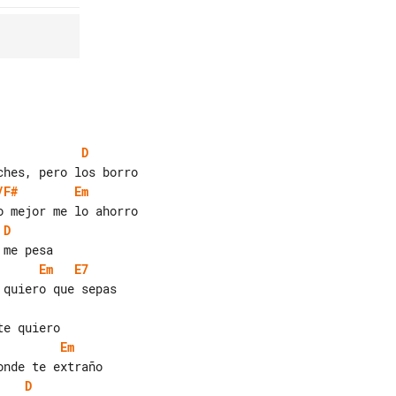
D
/F#
Em
D
Em
E7
Em
D