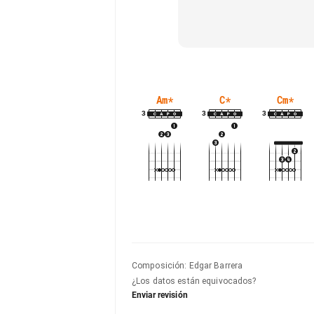
Am
*
C
*
Cm
*
3
3
3
Composición
:
Edgar Barrera
¿Los datos están equivocados?
Enviar revisión