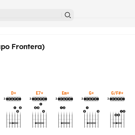
upo Frontera)
D
*
E7
*
Em
*
G
*
G/F#
*
3
3
3
3
3